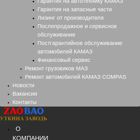
Гарантия на автотехнику КАМАЗ
Гарантия на запасные части
Лизинг от производителя
Послепродажное и сервисное
обслуживание
Постгарантийное обслуживание
автомобилей КАМАЗ
Финансовый сервис
Ремонт грузовиков МАЗ
Ремонт автомобилей КАМАЗ COMPAS
Новости
Вакансии
Контакты
О
КОМПАНИИ