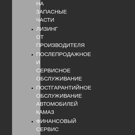
НА
ЗАПАСНЫЕ
ЧАСТИ
ЛИЗИНГ
ОТ
ПРОИЗВОДИТЕЛЯ
ПОСЛЕПРОДАЖНОЕ
И
СЕРВИСНОЕ
ОБСЛУЖИВАНИЕ
ПОСТГАРАНТИЙНОЕ
ОБСЛУЖИВАНИЕ
АВТОМОБИЛЕЙ
КАМАЗ
ФИНАНСОВЫЙ
СЕРВИС