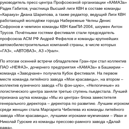
руководитель пресс-центра Профсоюзной организации «КАМАЗа»
Радик Габитов, участница Высший лиги КВН в составе команды
«Каракуз» Диана Шарипова, а также редактор, ведущий Лиги КВН
работающей молодёжи города Набережные Челны Денис
Софронов и чемпион команды КВН КамПИ-2004, шоумен Антон
Трусов. Почётными гостями фестиваля стали председатель
профсоюза АСМ РФ Андрей Фефелов и команды крупнейших
автомобилестроительных компаний страны, в числе которых
«ГАЗ», «АВТОВАЗ», АЗ «Урал».
По итогам осенней встречи обладателем Гран-при стал коллектив
ПАО «НЕФАЗ», дочернего предприятия «КАМАЗа» в Башкирии –
команда «Заводчане» получила Кубок фестиваля. На первом
месте команда литейного завода «Мои красавицы», на втором –
коллектив кузнечного завода «По фэн-шую», «Нелогичные» из
логистического центра заняли третью ступень пьедестала. Лучшей
признана шутка команды «Мы из центра» блока заместителя
генерального директора – директора по развитию. Лучшим игроком
среди женщин стала Маргарита Чибилева из команды литейного
завода «Мои красавицы», лучшими игроками-мужчинами – Иван и
Николай Гурские из команды прессово-рамного завода «Далай
рама».