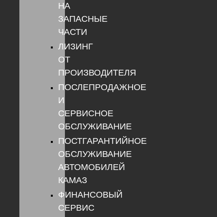
НА
ЗАПАСНЫЕ
ЧАСТИ
ЛИЗИНГ
ОТ
ПРОИЗВОДИТЕЛЯ
ПОСЛЕПРОДАЖНОЕ
И
СЕРВИСНОЕ
ОБСЛУЖИВАНИЕ
ПОСТГАРАНТИЙНОЕ
ОБСЛУЖИВАНИЕ
АВТОМОБИЛЕЙ
КАМАЗ
ФИНАНСОВЫЙ
СЕРВИС