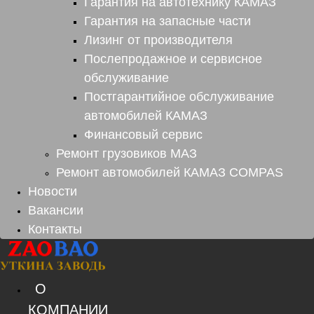
Гарантия на автотехнику КАМАЗ
Гарантия на запасные части
Лизинг от производителя
Послепродажное и сервисное
обслуживание
Постгарантийное обслуживание
автомобилей КАМАЗ
Финансовый сервис
Ремонт грузовиков МАЗ
Ремонт автомобилей КАМАЗ COMPAS
Новости
Вакансии
Контакты
О
КОМПАНИИ