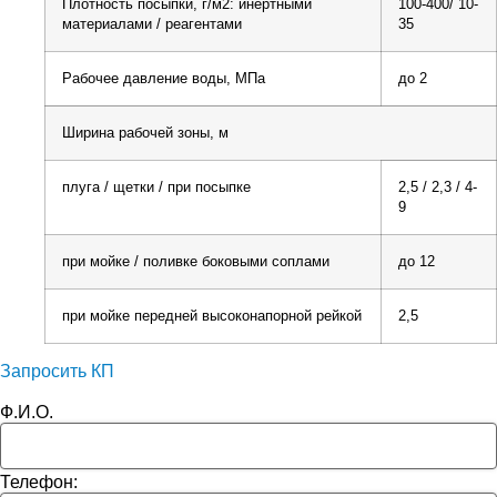
Плотность посыпки, г/м2: инертными
100-400/ 10-
материалами / реагентами
35
Рабочее давление воды, МПа
до 2
Ширина рабочей зоны, м
плуга / щетки / при посыпке
2,5 / 2,3 / 4-
9
при мойке / поливке боковыми соплами
до 12
при мойке передней высоконапорной рейкой
2,5
Запросить КП
Ф.И.О.
Телефон: