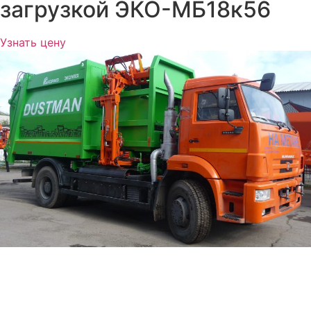
загрузкой ЭКО-МБ18к56
Узнать цену