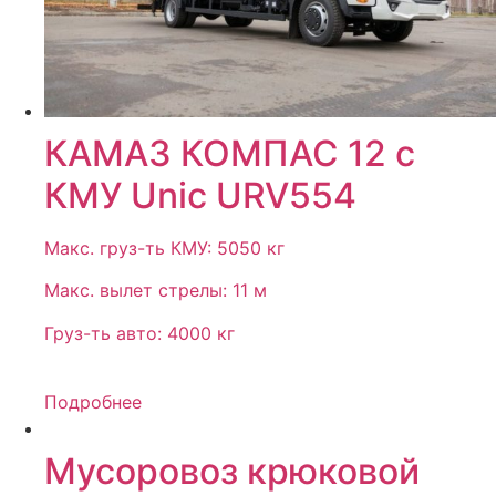
КАМАЗ КОМПАС 12 с
КМУ Unic URV554
Макс. груз-ть КМУ: 5050 кг
Макс. вылет стрелы: 11 м
Груз-ть авто: 4000 кг
Подробнее
Мусоровоз крюковой