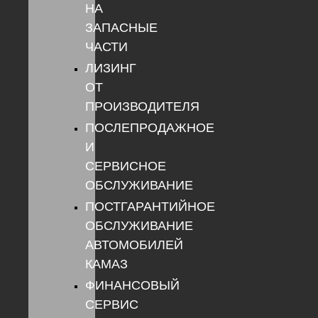
НА
ЗАПАСНЫЕ
ЧАСТИ
ЛИЗИНГ
ОТ
ПРОИЗВОДИТЕЛЯ
ПОСЛЕПРОДАЖНОЕ
И
СЕРВИСНОЕ
ОБСЛУЖИВАНИЕ
ПОСТГАРАНТИЙНОЕ
ОБСЛУЖИВАНИЕ
АВТОМОБИЛЕЙ
КАМАЗ
ФИНАНСОВЫЙ
СЕРВИС