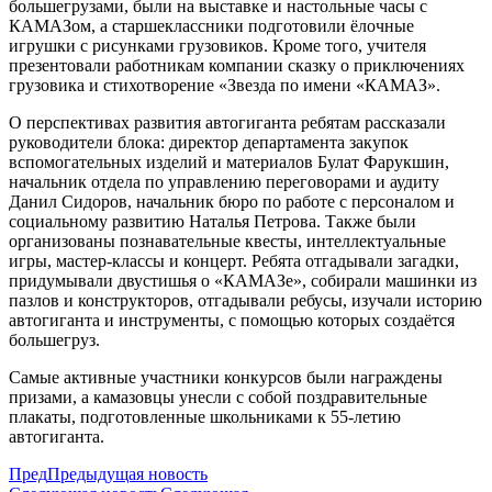
большегрузами, были на выставке и настольные часы с
КАМАЗом, а старшеклассники подготовили ёлочные
игрушки с рисунками грузовиков. Кроме того, учителя
презентовали работникам компании сказку о приключениях
грузовика и стихотворение «Звезда по имени «КАМАЗ».
О перспективах развития автогиганта ребятам рассказали
руководители блока: директор департамента закупок
вспомогательных изделий и материалов Булат Фарукшин,
начальник отдела по управлению переговорами и аудиту
Данил Сидоров, начальник бюро по работе с персоналом и
социальному развитию Наталья Петрова. Также были
организованы познавательные квесты, интеллектуальные
игры, мастер-классы и концерт. Ребята отгадывали загадки,
придумывали двустишья о «КАМАЗе», собирали машинки из
пазлов и конструкторов, отгадывали ребусы, изучали историю
автогиганта и инструменты, с помощью которых создаётся
большегруз.
Самые активные участники конкурсов были награждены
призами, а камазовцы унесли с собой поздравительные
плакаты, подготовленные школьниками к 55-летию
автогиганта.
Пред
Предыдущая новость