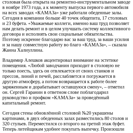
столовая была открыта на ремонтно-инструментальном заводе
в ноябре 1973 года, а к моменту выпуска первого автомобиля
на всех заводах «КАМАЗа» уже работали обеденные залы.
Сегодня в компании больше 40 точек общепита, 17 столовых
и 23 буфета. «Уважаемые коллеги, именно ваш труд позволяет
нам делать ремонт и в целом улучшать систему коллективного
договора и исполнять свои социальные обязательства.
Поэтому искренне благодарю вас за ваш труд, за ваши усилия
и за нашу совместную работу во благо «КАМАЗа», – сказала
Жанна Халиуллина.
Владимир Алешков акцентировал внимание на эстетике
помещения. «Любой заводчанин приходит в столовую не
только поесть, здесь он отвлекается от своих станков и
прессов, линий и печей, расслабляется и погружается в
другую атмосферу, а потом возвращается к работе более
заряженным и дорабатывает оставшуюся смену», – отметил
он. Сергей Гаранин в ответном слове поблагодарил
руководство и профком «КАМАЗа» за проведённый
капитальный ремонт.
Сегодня стены обновлённой столовой №20 украшены
картинами, в двух обеденных залах разместились 80 столов и
320 стульев. Переместился со второго на третий этаж буфет.
Теперь литейщикам удобнее покупать выпечку. Произошли