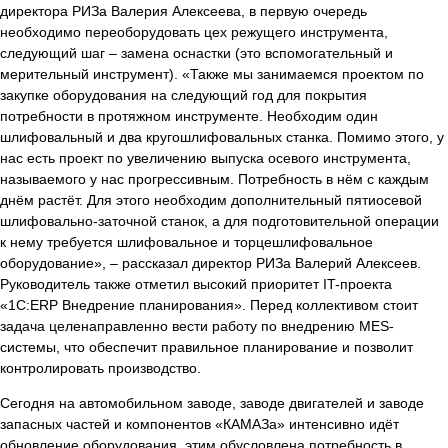
директора РИЗа Валерия Алексеева, в первую очередь
необходимо переоборудовать цех режущего инструмента,
следующий шаг – замена оснастки (это вспомогательный и
мерительный инструмент). «Также мы занимаемся проектом по
закупке оборудования на следующий год для покрытия
потребности в протяжном инструменте. Необходим один
шлифовальный и два кругошлифовальных станка. Помимо этого, у
нас есть проект по увеличению выпуска осевого инструмента,
называемого у нас прогрессивным. Потребность в нём с каждым
днём растёт. Для этого необходим дополнительный пятиосевой
шлифовально-заточной станок, а для подготовительной операции
к нему требуется шлифовальное и торцешлифовальное
оборудование», – рассказал директор РИЗа Валерий Алексеев.
Руководитель также отметил высокий приоритет IT-проекта
«1С:ERP Внедрение планирования». Перед коллективом стоит
задача целенаправленно вести работу по внедрению MES-
системы, что обеспечит правильное планирование и позволит
контролировать производство.
Сегодня на автомобильном заводе, заводе двигателей и заводе
запасных частей и компонентов «КАМАЗа» интенсивно идёт
обновление оборудования, этим обусловлена потребность в