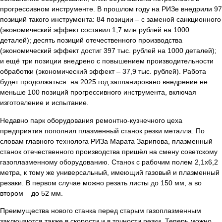
прогрессивном инструменте. В прошлом году на РИЗе внедрили 97
позиций такого инструмента: 84 позиции – с заменой санкционного
(экономический эффект составил 1,7 млн рублей на 1000
деталей); десять позиций отечественного производства
(экономический эффект достиг 397 тыс. рублей на 1000 деталей);
и ещё три позиции внедрено с повышением производительности
обработки (экономический эффект – 37,9 тыс. рублей). Работа
будет продолжаться: на 2025 год запланировано внедрение не
меньше 100 позиций прогрессивного инструмента, включая
изготовление и испытание.
Недавно парк оборудования ремонтно-кузнечного цеха
предприятия пополнил плазменный станок резки металла. По
словам главного технолога РИЗа Марата Зарипова, плазменный
станок отечественного производства пришёл на смену советскому
газоплазменному оборудованию. Станок с рабочим полем 2,1х6,2
метра, к тому же универсальный, имеющий газовый и плазменный
резаки. В первом случае можно резать листы до 150 мм, а во
втором – до 52 мм.
Преимущества нового станка перед старым газоплазменным
заключаются также в скорости и в точности резки. Теперь можно