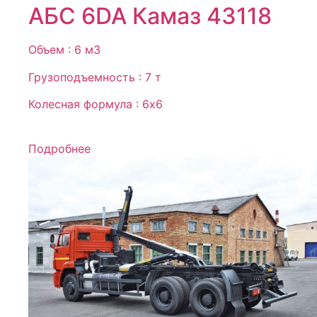
АБС 6DA Камаз 43118
Объем : 6 м3
Грузоподъемность : 7 т
Колесная формула : 6х6
Подробнее