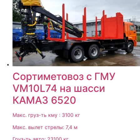
Сортиметовоз с ГМУ
VM10L74 на шасси
КАМАЗ 6520
Макс. груз-ть кму : 3100 кг
Макс. вылет стрелы: 7,4 м
Груз-ть авто: 23100 кг