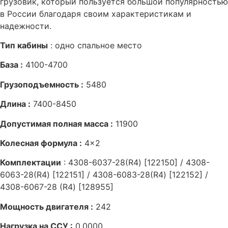
грузовик, который пользуется большой популярностью
в России благодаря своим характеристикам и
надежности.
Тип кабины
: одно спальное место
База :
4100-4700
Грузоподъемность :
5480
Длина :
7400-8450
Допустимая полная масса :
11900
Колесная формула :
4×2
Комплектации
: 4308-6037-28(R4) [122150] / 4308-
6063-28(R4) [122151] / 4308-6083-28(R4) [122152] /
4308-6067-28 (R4) [128955]
Мощность двигателя :
242
Нагрузка на ССУ :
0,0000