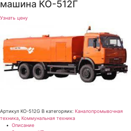
машина КО-512Г
Узнать цену
Артикул
KO-512G
В категоряих:
Каналопромывочная
техника
,
Коммунальная техника
Описание