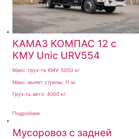
КАМАЗ КОМПАС 12 с
КМУ Unic URV554
Макс. груз-ть КМУ: 5050 кг
Макс. вылет стрелы: 11 м
Груз-ть авто: 4000 кг
Подробнее
Мусоровоз с задней