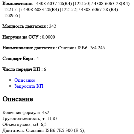
Комплектации
: 4308-6037-28(R4) [122150] / 4308-6063-28(R4)
[122151] / 4308-6083-28(R4) [122152] / 4308-6067-28 (R4)
[128955]
Мощность двигателя :
242
Нагрузка на ССУ :
0,0000
Наименование двигателя :
Cummins ISB6. 7e4 245
Стандарт Евро :
4
Число передач КП :
6
Описание
Запросить КП
Описание
Колесная формула: 4х2;
Грузоподъемность, т: 11,87;
Объем кузова, м3: 6,5
Двигатель: Cummins ISB6.7Е5 300 (Е-5);