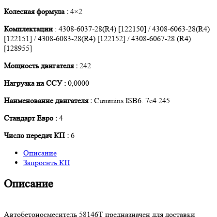
Колесная формула :
4×2
Комплектации
: 4308-6037-28(R4) [122150] / 4308-6063-28(R4)
[122151] / 4308-6083-28(R4) [122152] / 4308-6067-28 (R4)
[128955]
Мощность двигателя :
242
Нагрузка на ССУ :
0,0000
Наименование двигателя :
Cummins ISB6. 7e4 245
Стандарт Евро :
4
Число передач КП :
6
Описание
Запросить КП
Описание
Автобетоносмеситель 58146T предназначен для доставки