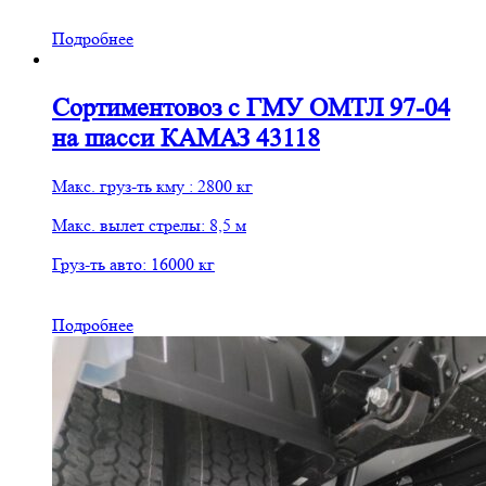
Подробнее
Сортиментовоз с ГМУ ОМТЛ 97-04
на шасси КАМАЗ 43118
Макс. груз-ть кму : 2800 кг
Макс. вылет стрелы: 8,5 м
Груз-ть авто: 16000 кг
Подробнее