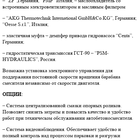
– “ZF”,Германия, “РМР” Италия; – маслоохладитель со
встроенным электровентилятором и масляным фильтром
– “AKG Thermotechnik International GmbH&Co.KG”, Германия;
“Oesse S.r.l.”, Италия;
– эластичная муфта – демпфер привода гидронасоса “Centa”,
Германия;
– гидростатическая трансмиссия ГСТ-90 – “PSM-
HYDRAULICS”, Россия.
Возможна установка электронного управления для
поддержания постоянной скорости вращения барабана
смесителя независимо от скорости двигателя.
ОПЦИИ:
– Система централизованной смазки опорных роликов.
Позволяет снизить затраты и повысить качество и удобство
работ при техническом обслуживании автобетоносмесителя.
– Система видеонаблюдения. Обеспечивает удобство и
полный контроль над процессом парковки и разгрузки