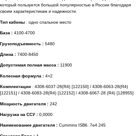
который пользуется большой популярностью в России благодаря
своим характеристикам и надежности.
Тип кабины
: одно спальное место
База :
4100-4700
Грузоподъемность :
5480
Длина :
7400-8450
Допустимая полная масса :
11900
Колесная формула :
4×2
Комплектации
: 4308-6037-28(R4) [122150] / 4308-6063-28(R4)
[122151] / 4308-6083-28(R4) [122152] / 4308-6067-28 (R4) [128955]
Мощность двигателя :
242
Нагрузка на ССУ :
0,0000
Наименование двигателя :
Cummins ISB6. 7e4 245
Стандарт Евро :
4