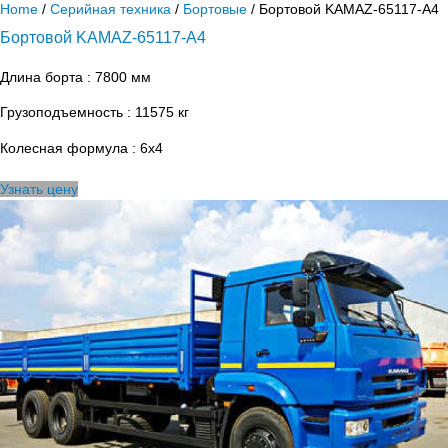
Home
/
Серийная техника
/
Бортовые
/ Бортовой KАМАZ-65117-А4
Бортовой KАМАZ-65117-А4
Длина борта : 7800 мм
Грузоподъемность : 11575 кг
Колесная формула : 6х4
Узнать цену