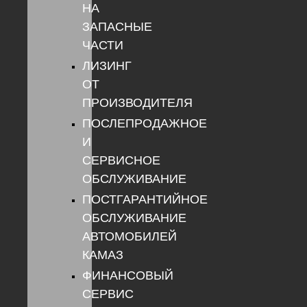
НА
ЗАПАСНЫЕ
ЧАСТИ
ЛИЗИНГ
ОТ
ПРОИЗВОДИТЕЛЯ
ПОСЛЕПРОДАЖНОЕ
И
СЕРВИСНОЕ
ОБСЛУЖИВАНИЕ
ПОСТГАРАНТИЙНОЕ
ОБСЛУЖИВАНИЕ
АВТОМОБИЛЕЙ
КАМАЗ
ФИНАНСОВЫЙ
СЕРВИС