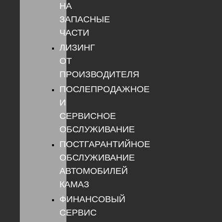
НА
ЗАПАСНЫЕ
ЧАСТИ
ЛИЗИНГ
ОТ
ПРОИЗВОДИТЕЛЯ
ПОСЛЕПРОДАЖНОЕ
И
СЕРВИСНОЕ
ОБСЛУЖИВАНИЕ
ПОСТГАРАНТИЙНОЕ
ОБСЛУЖИВАНИЕ
АВТОМОБИЛЕЙ
КАМАЗ
ФИНАНСОВЫЙ
СЕРВИС