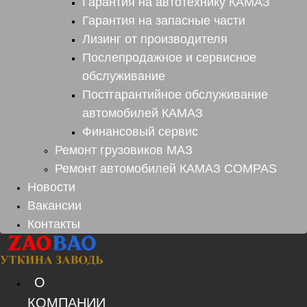
Гарантия на автотехнику КАМАЗ
Гарантия на запасные части
Лизинг от производителя
Послепродажное и сервисное
обслуживание
Постгарантийное обслуживание
автомобилей КАМАЗ
Финансовый сервис
Ремонт грузовиков МАЗ
Ремонт автомобилей КАМАЗ COMPAS
Новости
Вакансии
Контакты
О
КОМПАНИИ