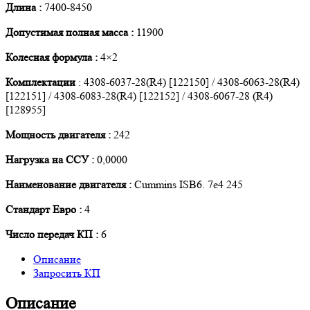
Длина :
7400-8450
Допустимая полная масса :
11900
Колесная формула :
4×2
Комплектации
: 4308-6037-28(R4) [122150] / 4308-6063-28(R4)
[122151] / 4308-6083-28(R4) [122152] / 4308-6067-28 (R4)
[128955]
Мощность двигателя :
242
Нагрузка на ССУ :
0,0000
Наименование двигателя :
Cummins ISB6. 7e4 245
Стандарт Евро :
4
Число передач КП :
6
Описание
Запросить КП
Описание