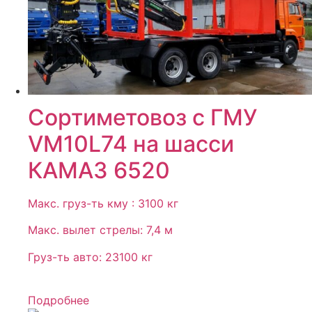
Сортиметовоз с ГМУ
VM10L74 на шасси
КАМАЗ 6520
Макс. груз-ть кму : 3100 кг
Макс. вылет стрелы: 7,4 м
Груз-ть авто: 23100 кг
Подробнее