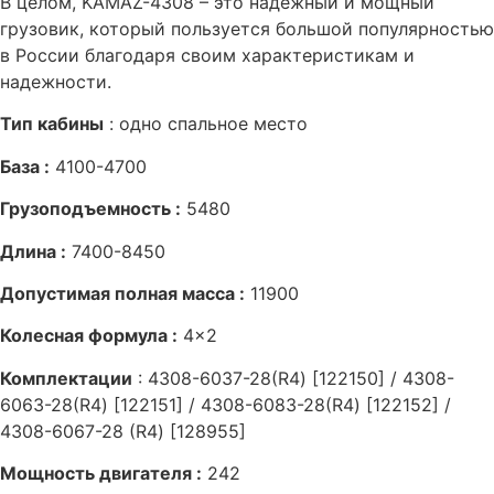
В целом, KAMAZ-4308 – это надежный и мощный
грузовик, который пользуется большой популярностью
в России благодаря своим характеристикам и
надежности.
Тип кабины
: одно спальное место
База :
4100-4700
Грузоподъемность :
5480
Длина :
7400-8450
Допустимая полная масса :
11900
Колесная формула :
4×2
Комплектации
: 4308-6037-28(R4) [122150] / 4308-
6063-28(R4) [122151] / 4308-6083-28(R4) [122152] /
4308-6067-28 (R4) [128955]
Мощность двигателя :
242