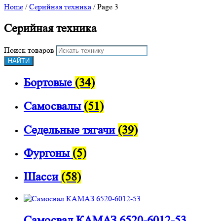
Home
/
Серийная техника
/ Page 3
Серийная техника
Поиск товаров
НАЙТИ
Бортовые
(34)
Самосвалы
(51)
Седельные тягачи
(39)
Фургоны
(5)
Шасси
(58)
Самосвал КАМАЗ 6520-6012-53